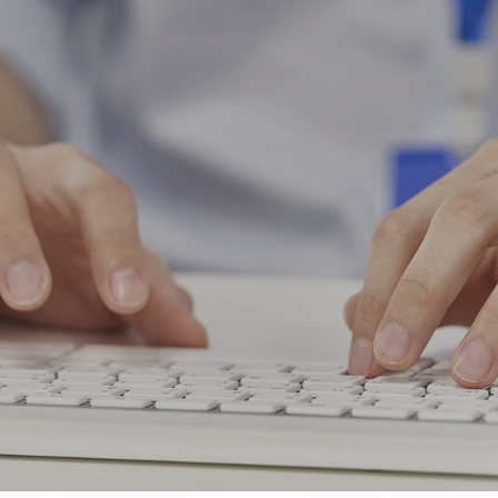
BUSINESS
ABOUT US
カメラモジュール
企業紹介
マイクロアクチュエーター
共有価値
AR/VR
グローバルネットワーク
モビリティ
お問い合わせ
セキュリティ
バイオメディカル