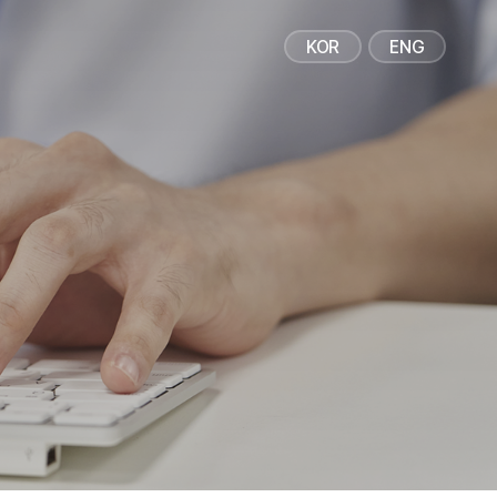
IR / PR
CAREERS
KOR
ENG
IR資料
採用情報
財務情報
人物像
PR情報
ライフケア
ニュース/お知らせ
投資情報